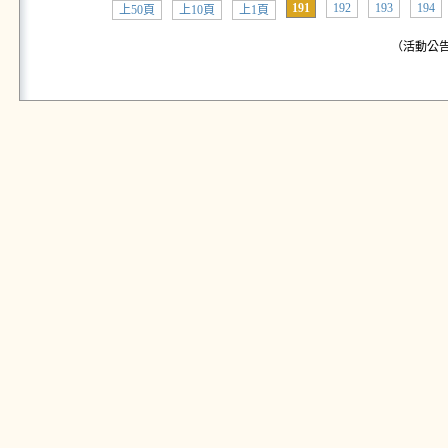
191
192
193
194
上50頁
上10頁
上1頁
（活動公告: