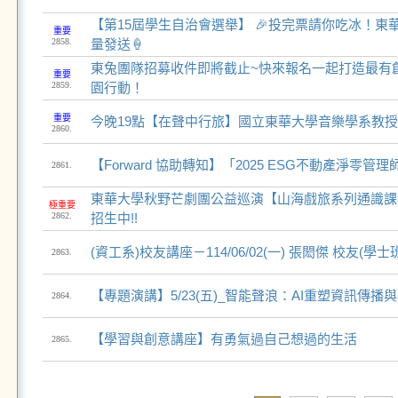
【第15屆學生自治會選舉】 🎉投完票請你吃冰！
重要
2858.
量發送🍦
東兔團隊招募收件即將截止~快來報名一起打造最有創
重要
2859.
園行動！
重要
今晚19點【在聲中行旅】國立東華大學音樂學系教
2860.
【Forward 協助轉知】「2025 ESG不動產淨零管
2861.
東華大學秋野芒劇團公益巡演【山海戲旅系列通識課
極重要
2862.
招生中!!
(資工系)校友講座－114/06/02(一) 張閎傑 校友(學
2863.
【專題演講】5/23(五)_智能聲浪：AI重塑資訊傳
2864.
【學習與創意講座】有勇氣過自己想過的生活
2865.