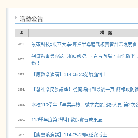
活動公告
＃
標 題
景碩科技x東華大學-專業半導體載板實習計畫說明會
2851.
觀遊系畢業專題〔拍ϖ翅膀〕- 青青向陽，由你撒下
2852.
務！
【應數系演講】114-05-23范毓庭博士
2853.
【發社系民族講座】從開場白到最後一頁-簡報攻防
2854.
本校113學年「畢業典禮」徵求志願服務人員-第2次
2855.
113學年度第2學期 教保實習成果展
2856.
【應數系演講】114-05-28陳延安博士
2857.