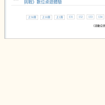
挑戰》數位桌遊體驗
131
132
133
134
上50頁
上10頁
上1頁
（活動公告: