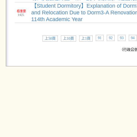
【Student Dormitory】Explanation of Dorm3
極重要
and Relocation Due to Dorm3-A Renovation 
1425.
114th Academic Year
91
92
93
94
上50頁
上10頁
上1頁
（行政公告: