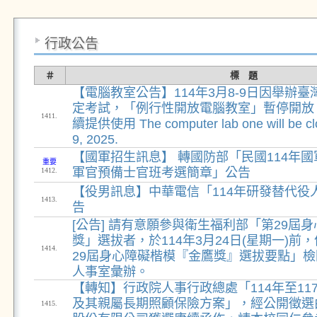
行政公告
＃
標 題
【電腦教室公告】114年3月8-9日因舉辦
定考試，「例行性開放電腦教室」暫停開放
1411.
續提供使用 The computer lab one will be cl
9, 2025.
【國軍招生訊息】 轉國防部「民國114年
重要
軍官預備士官班考選簡章」公告
1412.
【役男訊息】中華電信「114年研發替代役
1413.
告
[公告] 請有意願參與衛生福利部「第29屆
獎」選拔者，於114年3月24日(星期一)前
1414.
29屆身心障礙楷模『金鷹獎』選拔要點」
人事室彙辦。
【轉知】行政院人事行政總處「114年至11
及其親屬長期照顧保險方案」，經公開徵選
1415.