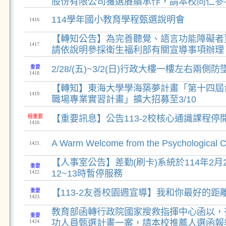
股份有限公司獲選賡續承作，請本校同仁參
114學年國小教育學程甄選說明會
1416.
【轉知公告】為完善聽覺、語言功能障礙者
1417.
請依說明參採衛生福利部有關宣導事項辦理
重要
2/28/(五)~3/2(日)行政大樓一樓左右兩
1418.
【轉知】東海大學學海築夢計畫「第十四屆
1419.
職場專業實習計畫」擴大招募至3/10
極重要
【重要訊息】公告113-2校核心通識課程停
1420.
A Warm Welcome from the Psychological C
1421.
【人事室公告】差勤(刷卡)系統於114年2月2
重要
12~13時暫停服務
1422.
重要
【113-2友善校園週宣導】我和你最好的距
1423.
教育部函轉行政院國家搜救指揮中心函以，有
重要
功人員甄選計畫一案，請本校推薦人選函報
1424.