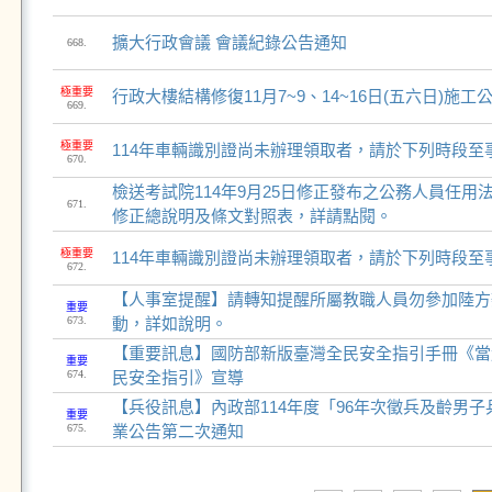
擴大行政會議 會議紀錄公告通知
668.
極重要
行政大樓結構修復11月7~9、14~16日(五六日)施工
669.
極重要
114年車輛識別證尚未辦理領取者，請於下列時段至
670.
檢送考試院114年9月25日修正發布之公務人員任用
671.
修正總說明及條文對照表，詳請點閱。
極重要
114年車輛識別證尚未辦理領取者，請於下列時段至
672.
【人事室提醒】請轉知提醒所屬教職人員勿參加陸方
重要
673.
動，詳如說明。
【重要訊息】國防部新版臺灣全民安全指引手冊《當
重要
674.
民安全指引》宣導
【兵役訊息】內政部114年度「96年次徵兵及齡男
重要
675.
業公告第二次通知