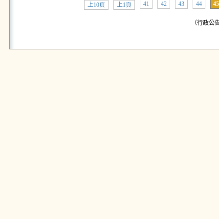
41
42
43
44
45
上10頁
上1頁
（行政公告: