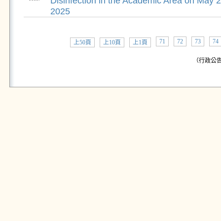
Disinfection in the Academic Area on May 
2025
71
72
73
74
上50頁
上10頁
上1頁
（行政公告: