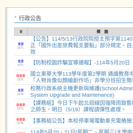
行政公告
＃
標 題
【公告】114/5/13行政院院授主預字第1140
重要
正「國外出差旅費報支要點」部分規定，自1
1171.
效
重要
【防制校園詐騙宣導通報】-114年5月20日
1172.
國立東華大學113學年度第2學期 通識教育
極重要
「人物肖像似顏繪創作坊」非學分班招生簡
1173.
校務行政系統主機更新與維護(School Administra
重要
System Upgrade and Maintenance)
1174.
【課務組】今日下午起北迴線因強降雨致暫
極重要
之師生，明日（5/19）課程請彈性處理。
1175.
極重要
【事務組公告】本校停車場電動車充電樁施
1176.
114年5月20、21日(星期二、星期三)大