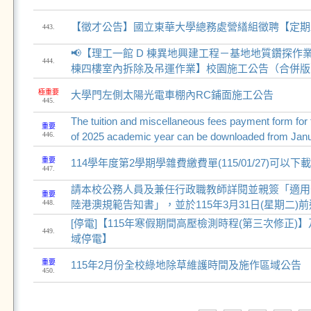
【徵才公告】國立東華大學總務處營繕組徵聘【定期助
443.
📢【理工一館 D 棟異地興建工程－基地地質鑽探作
444.
棟四樓室內拆除及吊運作業】校園施工公告（合併版
極重要
大學門左側太陽光電車棚內RC鋪面施工公告
445.
The tuition and miscellaneous fees payment form fo
重要
446.
of 2025 academic year can be downloaded from Janu
重要
114學年度第2學期學雜費繳費單(115/01/27)可以下
447.
請本校公務人員及兼任行政職教師詳閱並親簽「適用
重要
448.
陸港澳規範告知書」，並於115年3月31日(星期二)
[停電]【115年寒假期間高壓檢測時程(第三次修正)
449.
域停電】
重要
115年2月份全校綠地除草維護時間及施作區域公告
450.