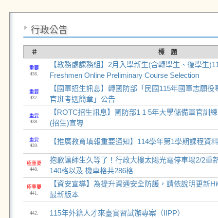
行政公告
＃
標 題
【教務處課務組】2月入學新生(含轉學生、復學生)11
重要
436.
Freshmen Online Preliminary Course Selection
【國軍招生訊息】轉國防部「民國115年國軍志願役
重要
437.
官班考選簡章」公告
【ROTC招生訊息】國防部1 1 5年大學儲備軍官
重要
438.
(招生)宣導
重要
【推廣教育填報重要通知】114學年第1學期課程資
439.
抱歉讓師生久等了！行政大樓太陽光電停車場2/2重
極重要
440.
140格以及 機車格共286格
【資安宣導】為提升資通安全防護，請依說明更新Hi
極重要
441.
最新版本
115年外籍人才來臺實習試辦專案（IIPP）
442.