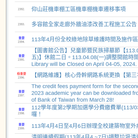
仰山莊機車棚工區機車棚機車遷移事項
2392.
多容館全家走廊外牆油漆改善工程施工公告
2393.
重要
113年4月份全校綠地除草維護時間及施作
2394.
【圖書館公告】兒童節暨民族掃墓節【113.04.
重要
五)】休館二日。113.04.08(一)調整開館時間：
2395.
Library will be Closed on April 04-05, 2024.
極重要
【網路維護】核心骨幹網路系統更換【第三
2396.
The credit fees payment form for the secon
重要
2023 academic year can be downloaded fro
2397.
of Bank of Taiwan from March 28!
112學年度第2學期加選學分費繳費單(113/03
重要
囉！
2398.
重要
113年4月4日至4月6日辦理全校建築物室
2399.
清明連續假期(113年4月4 ~7日)調整垃圾清運時