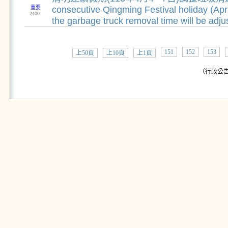
重要
consecutive Qingming Festival holiday (Apri
2400.
the garbage truck removal time will be adju
151
152
153
上50頁
上10頁
上1頁
（行政公告: