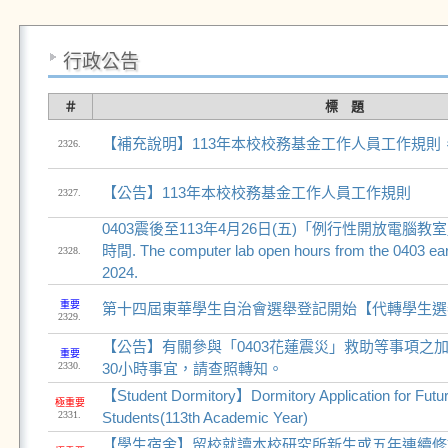
行政公告
＃
標 題
【補充說明】113年本校校務基金工作人員工作規則
2326.
【公告】113年本校校務基金工作人員工作規則
2327.
0403震後至113年4月26日(五)「例行性開放電腦
時間. The computer lab open hours from the 0403 eart
2328.
2024.
重要
第十四屆東華學生自治會選舉登記開始【代轉學生選
2329.
【公告】有關參與「0403花蓮震災」救助等事項之
重要
2330.
30小時事宜，請查照轉知。
【Student Dormitory】Dormitory Application for Fut
極重要
2331.
Students(113th Academic Year)
【學生宿舍】留校就讀本校研究所新生或五年連續修