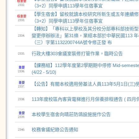
極重要
2332.
（3+2）同學申請113學年住宿事宜
【學生宿舍】留校就讀本校研究所新生或五年連續修
極重要
2333.
（3+2）同學申請113學年住宿事宜
【轉知】「專科以上學校及其分校分部專科部技術型
變更停辦辦法」第31條，業經本部於中華民國113 年
2334.
（三）字第1132200744A號令修正發 布
行政大樓303會議室裝修打管作業，臨時公告
2335.
【課務組】112學年度第2學期期中停修 Mid-semester cou
重要
2336.
(4/22 - 5/10)
重要
【公告】有關本校適用勞基法人員113年5月1日(三
2337.
113年度校區內客貨電梯進行月保養排程通告 ( 四月保
2338.
重要
本校學生宿舍向晴莊防鴿設施施作公告
2339.
校務會議紀錄公告通知
2340.