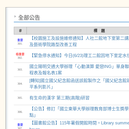
全部公告
＃
標 題
【校園施工及設施維修通知】人社二館地下室第二講
重要
301.
及藝術學院路型改善工程
極重要
【緊急停水通知】今日(6/23)理工二館因地下室定
302.
國立陽明交通大學辦理「心動演算 愛戀ING」單身
303.
程表及報名表1案
[轉知]國立國父紀念館函送該館製作之「國父紀念館
304.
平系列影片」
有生命的漢字 第三期(高階)研習
305.
【公告】修訂「國立東華大學辦理教育部博士生獎學
306.
點」
【圖書館公告】115年暑假開館時間。Library summer vac
重要
307.