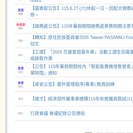
hours.
【圖書館公告】115.6.27 (六)休館一日。因配合
重要
308.
修。
極重要
【總務處公告】115年暑假期間總務處業務相關注意
309.
【轉知】原住民族委員會2026 Taiwan PASIWALI Fe
310.
招生
【工讀】「2026 花蓮夏戀嘉年華」活動工讀生招
311.
成錄取作業
【公告】115年暑假期間校內「智能販賣機增售餐食
重要
312.
業時間」通知
重要
【資安公告】委外管理程序(專業) 教育訓練
313.
【徵才】經濟部所屬事業機構115年新進職員甄試(115
314.
行政會議 會議紀錄公告通知
315.