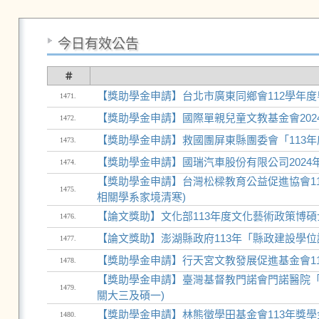
今日有效公告
＃
【獎助學金申請】台北市廣東同鄉會112學年
1471.
【獎助學金申請】國際單親兒童文教基金會202
1472.
【獎助學金申請】救國團屏東縣團委會「113年
1473.
【獎助學金申請】國瑞汽車股份有限公司2024
1474.
【獎助學金申請】台灣松樑教育公益促進協會1
1475.
相關學系家境清寒)
【論文獎助】文化部113年度文化藝術政策博
1476.
【論文獎助】澎湖縣政府113年「縣政建設學
1477.
【獎助學金申請】行天宮文教發展促進基金會11
1478.
【獎助學金申請】臺灣基督教門諾會門諾醫院「1
1479.
關大三及碩一)
【獎助學金申請】林熊徵學田基金會113年獎學
1480.