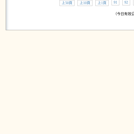
91
92
上50頁
上10頁
上1頁
（今日有效公告