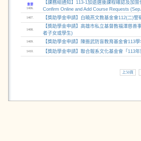
【課務組通知】113-1加退選後課程確認及加簽作業(9/20-9
重要
1406.
Confirm Online and Add Course Requests (Sep.
【獎助學金申請】白曉燕文教基金會112(二)
1407.
【獎助學金申請】高雄市私立基督教福澤慈善事
1408.
者子女或學生)
【獎助學金申請】陳振武防盲教育基金會113
1409.
【獎助學金申請】聯合報系文化基金會「113年
1410.
上50頁