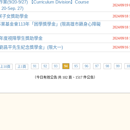
/27) 【Curriculum Division】Course
2024/09/19 
 20-Sep. 27)
警察子女獎助學金
2024/09/18 
業基金會113年「困學獎學金」(限高雄市籍身心障礙
2024/09/18 
學年度視障學生獎助學金
2024/09/18 
劉昌平先生紀念獎學金」(限大一)
2024/09/16 
91
92
93
94
95
96
97
98
99
10
上10頁
上1頁
（今日有效公告:共 102 頁、1517 件公告）