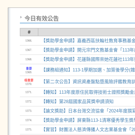
今日有效公告
＃
【獎助學金申請】嘉義西區扶輪社教育事務基金會
1366.
【獎助學金申請】開元宗門文教基金會「113年度
1367.
【獎助學金申請】花蓮縣國際崇她花蓮社113年
1368.
重要
【課務組通知】113-1學期加選、加簽後學分(雜)費繳費通知 
1369.
極重要
【第二次公告】資訊資產盤點暨風險評鑑教育
1370.
【轉知】113年度原住民取得技術士證照獎勵金
1371.
【轉知】第28屆國家品質獎申請須知
1372.
【論文獎助】日本台灣交流協會「2024年度撰
1373.
【獎助學金申請】屏東縣113-1清寒優秀學生獎學
1374.
【實習】財團法人慈濟傳播人文志業基金會「2025年
1375.