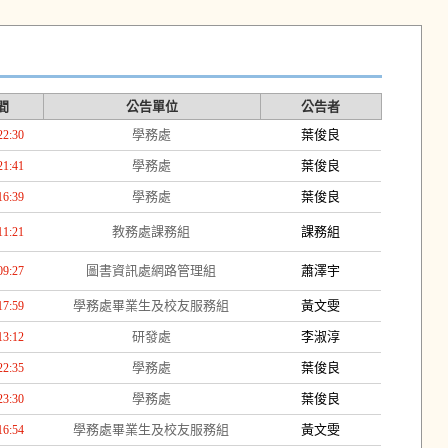
間
公告單位
公告者
學務處
葉俊良
22:30
學務處
葉俊良
21:41
學務處
葉俊良
16:39
教務處課務組
課務組
11:21
圖書資訊處網路管理組
蕭澤宇
09:27
學務處畢業生及校友服務組
黃文雯
17:59
研發處
李淑淳
13:12
學務處
葉俊良
22:35
學務處
葉俊良
23:30
學務處畢業生及校友服務組
黃文雯
16:54