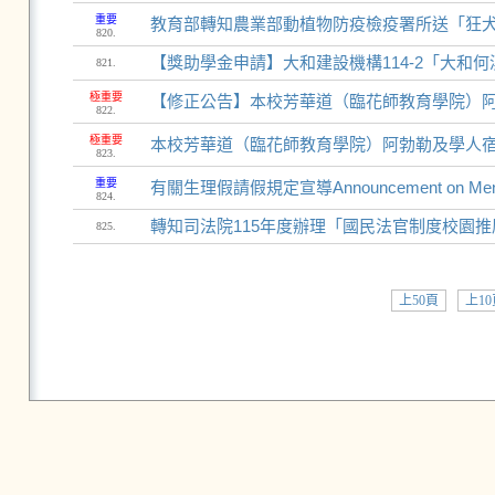
重要
教育部轉知農業部動植物防疫檢疫署所送「狂
820.
【獎助學金申請】大和建設機構114-2「大和何
821.
極重要
【修正公告】本校芳華道（臨花師教育學院）
822.
極重要
本校芳華道（臨花師教育學院）阿勃勒及學人
823.
重要
有關生理假請假規定宣導Announcement on Menstru
824.
轉知司法院115年度辦理「國民法官制度校園
825.
上50頁
上10