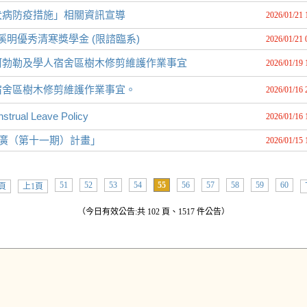
犬病防疫措施」相關資訊宣導
2026/01/21 
溪明優秀清寒獎學金 (限諮臨系)
2026/01/21 
阿勃勒及學人宿舍區樹木修剪維護作業事宜
2026/01/19 
宿舍區樹木修剪維護作業事宜。
2026/01/16 
al Leave Policy
2026/01/16 
推廣（第十一期）計畫」
2026/01/15 
51
52
53
54
55
56
57
58
59
60
頁
上1頁
（今日有效公告:共 102 頁、1517 件公告）