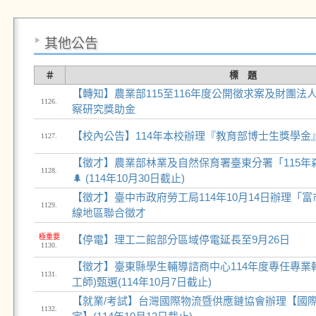
其他公告
＃
標 題
【轉知】農業部115至116年度公開徵求案及財團法
1126.
察研究獎助金
【校內公告】114年本校辦理『教育部博士生獎學金
1127.
【徵才】農業部林業及自然保育署臺東分署「115年
1128.
🌲 (114年10月30日截止)
【徵才】臺中市政府勞工局114年10月14日辦理「
1129.
線地區聯合徵才
極重要
【停電】理工二館部分區域停電延長至9月26日
1130.
【徵才】臺東縣學生輔導諮商中心114年度專任專業
1131.
工師)甄選(114年10月7日截止)
【就業/考試】台灣國際物流暨供應鏈協會辦理【國
1132.