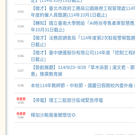
定】(114年10月13日截止)
【徵才】臺北市政府工務局公園路燈工程管理處114
1133.
年度約僱人員甄選(114年10月1日截止)
【轉知】國立臺南大學開設「AI時尚零售產業智慧應用
1134.
年10月31日截止)
【徵才】法務部調查局「114年度第2次駐衛警察甄選考試
1135.
日截止)
【徵才】臺中捷運股份有限公司114年度「控制工程師」
1136.
日截止)
【藝創展廳】114/9/23~9/28「草木染藝 | 湯文
1137.
惠」推廣教育展
本校114年教師節、中秋節、國慶日假期校內委外廠
1138.
極重要
【停電】理工二館部分區域緊急停電
1139.
極重要
樺加沙颱風後關懷信🌻
1140.