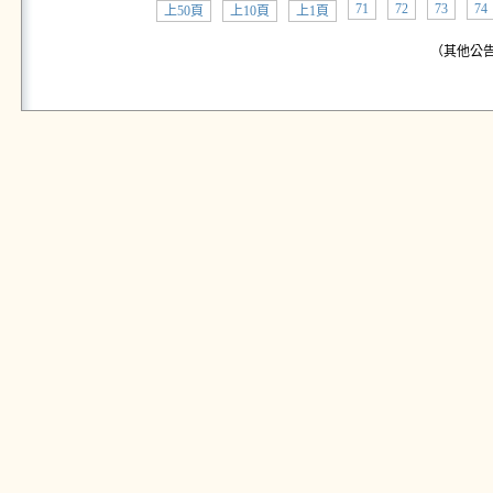
71
72
73
74
上50頁
上10頁
上1頁
（其他公告: