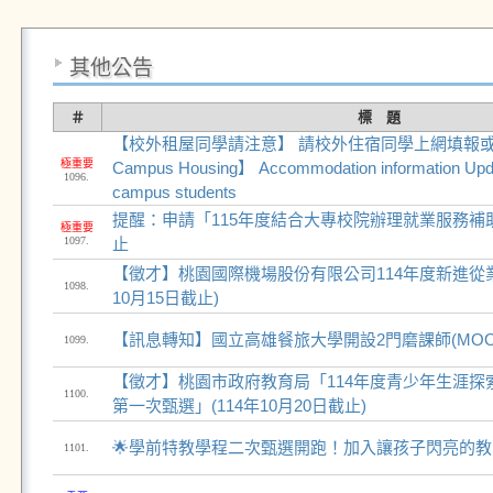
其他公告
＃
標 題
【校外租屋同學請注意】 請校外住宿同學上網填報或更
極重要
Campus Housing】 Accommodation information Update
1096.
campus students
提醒：申請「115年度結合大專校院辦理就業服務補助計畫
極重要
1097.
止
【徵才】桃園國際機場股份有限公司114年度新進從業人
1098.
10月15日截止)
【訊息轉知】國立高雄餐旅大學開設2門磨課師(MOO
1099.
【徵才】桃園市政府教育局「114年度青少年生涯探
1100.
第一次甄選」(114年10月20日截止)
🌟學前特教學程二次甄選開跑！加入讓孩子閃亮的
1101.