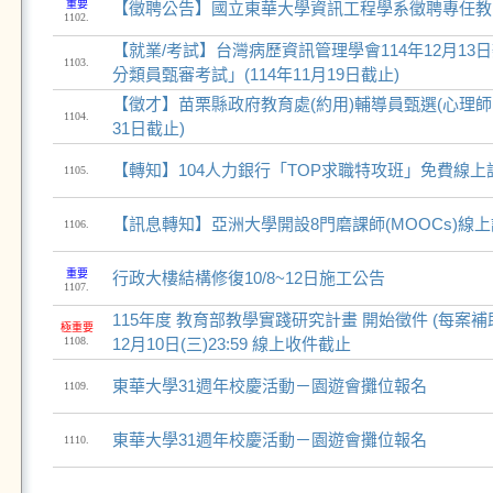
重要
【徵聘公告】國立東華大學資訊工程學系徵聘專任教師
1102.
【就業/考試】台灣病歷資訊管理學會114年12月13日
1103.
分類員甄審考試」(114年11月19日截止)
【徵才】苗栗縣政府教育處(約用)輔導員甄選(心理師、社
1104.
31日截止)
【轉知】104人力銀行「TOP求職特攻班」免費線上
1105.
【訊息轉知】亞洲大學開設8門磨課師(MOOCs)線
1106.
重要
行政大樓結構修復10/8~12日施工公告
1107.
115年度 教育部教學實踐研究計畫 開始徵件 (每案補助
極重要
1108.
12月10日(三)23:59 線上收件截止
東華大學31週年校慶活動－園遊會攤位報名
1109.
東華大學31週年校慶活動－園遊會攤位報名
1110.