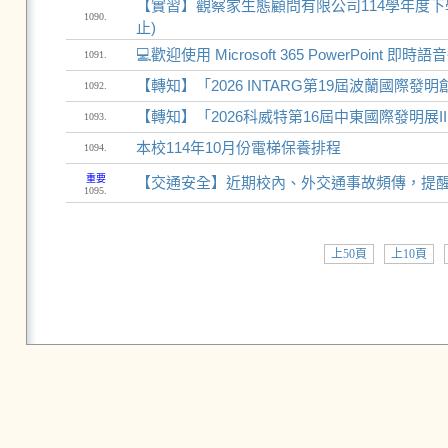
【實習】觀察家生態顧問有限公司114學年度下學期實
1090.
止)
💻歡迎使用 Microsoft 365 PowerPoint 即
1091.
【轉知】「2026 INTARG第19屆波蘭國際發
1092.
【轉知】「2026科威特第16屆中東國際發明展II
1093.
本校114年10月份電梯保養排程
1094.
重要
【交通安全】近期校內、外交通事故頻傳，提
1095.
上50頁
上10頁