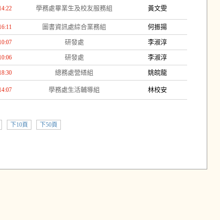
學務處畢業生及校友服務組
黃文雯
14:22
圖書資訊處綜合業務組
何振揚
16:11
研發處
李淑淳
10:07
研發處
李淑淳
10:06
總務處營繕組
姚皖龍
18:30
學務處生活輔導組
林校安
14:07
下10頁
下50頁