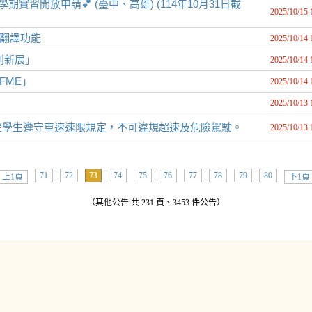
習開放申請💕 (臺中、高雄) (114年10月31日截
2025/10/15 
時語音翻譯功能
2025/10/14 
明創新展」
2025/10/14 
FME」
2025/10/14 
2025/10/13 
醒學生遵守車速速限規定，不可違規超速及危險駕駛。
2025/10/13 
71
72
73
74
75
76
77
78
79
80
上1頁
下1頁
（其他公告:共 231 頁、3453 件公告）