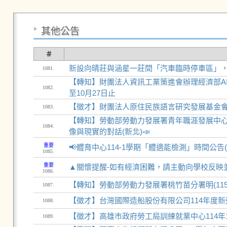
其他公告
＃
新設向晴莊與涵星一莊間「汽車臨時停車區」，期
1081.
【轉知】財團法人資訊工業策進會辦理經濟部AI
1082.
至10月27日止
【徵才】財團法人原住民族語言研究發展基金會11
1083.
【轉知】勞動部勞動力發展署青年職涯發展中心1
1084.
像與現實的對話(新北)📣
重要
📢體育中心114-1學期「體適能檢測」時間公告(
1085.
重要
▲關懷提醒-如有經濟困難，請主動向學校反映
1086.
【轉知】勞動部勞動力發展署桃竹苗分署明(11
1087.
【徵才】台灣國際造船股份有限公司114年度新進人員招
1088.
【徵才】高雄市政府勞工局訓練就業中心114年
1089.