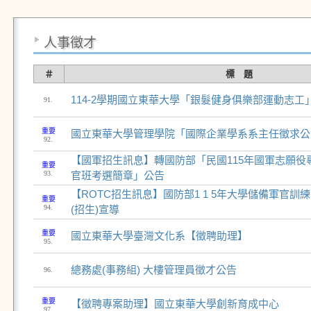
人事徵才
＃
標 題
114-2學期國立東華大學「銀髮健身俱樂部運動志工
91.
重要
國立東華大學管理學院「國際企業學系系主任徵求公
92.
【國軍招生訊息】轉國防部「民國115年國軍志願役
重要
93.
官班考選簡章」公告
【ROTC招生訊息】國防部1 1 5年大學儲備軍官
重要
94.
(招生)宣導
重要
國立東華大學臺灣文化系【徵聘助理】
95.
總務處(事務組) 大樓管理員徵才公告
96.
重要
【徵聘專案助理】國立東華大學創新育成中心
97.