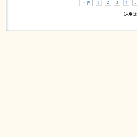
1
2
3
4
5
上1頁
（人事徵才