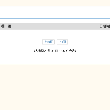
標 題
日期時
上10頁
上1頁
（人事徵才:共 36 頁、537 件公告）