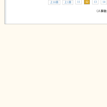
11
12
13
14
上10頁
上1頁
（人事徵才