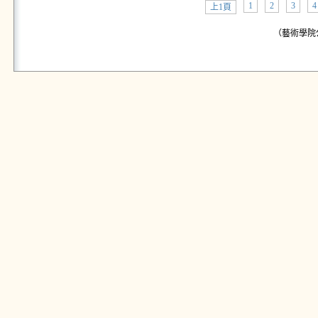
1
2
3
4
上1頁
（藝術學院公