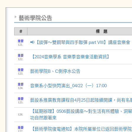
藝術學院公告
＃
標 題
重要
📢【談彈～雙鋼琴與四手聯彈 part VIII】講座音樂會
121.
重要
【2024音樂學系 音樂季音樂會活動資訊】
122.
重要
藝術學院B、C側停水公告
123.
重要
音樂系小型快閃演出_04/22（一）17:00
124.
重要
藝設系推廣教育課程自4月25日起陸續開課，尚有名
125.
【延期辦理】0506藝設講座～對生活有所體驗、洞
126.
功自然跟著來
重要
【藝術學院復電通知】本院所屬單位已返回藝術學院
127.