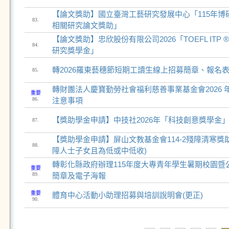
【論文獎助】國立臺灣工藝研究發展中心「115年博
83.
相關研究論文獎助」
【論文獎助】忠欣股份有限公司2026「TOEFL ITP
84.
研究獎學金」
轉2026羅東藝穗節短期工讀生線上招募簡章、報名
85.
轉財團法人慶寶勤勞社會福利慈善事業基金會2026
重要
86.
注意事項
【獎助學金申請】中技社2026年「科技創意獎學金」
87.
【獎助學金申請】屏山文教基金會114-2殘障清寒獎
88.
障人士子女且為低或中低收)
轉彰化縣政府辦理115年度大專青年學生暑期校園暨
重要
89.
簡章及電子海報
重要
體育中心活動小助理招募與培訓說明會(更正)
90.