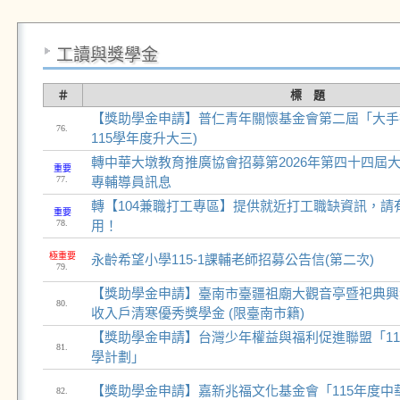
工讀與獎學金
＃
標 題
【獎助學金申請】普仁青年關懷基金會第二屆「大手
76.
115學年度升大三)
轉中華大墩教育推廣協會招募第2026年第四十四屆
重要
77.
專輔導員訊息
轉【104兼職打工專區】提供就近打工職缺資訊，請
重要
78.
用！
極重要
永齡希望小學115-1課輔老師招募公告信(第二次)
79.
【獎助學金申請】臺南市臺疆祖廟大觀音亭暨祀典興濟宮
80.
收入戶清寒優秀獎學金 (限臺南市籍)
【獎助學金申請】台灣少年權益與福利促進聯盟「11
81.
學計劃」
【獎助學金申請】嘉新兆福文化基金會「115年度中
82.