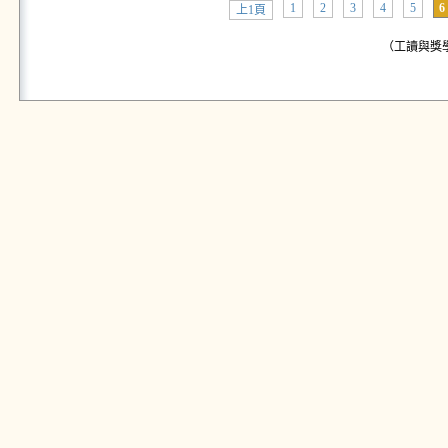
1
2
3
4
5
6
上1頁
（工讀與獎學金