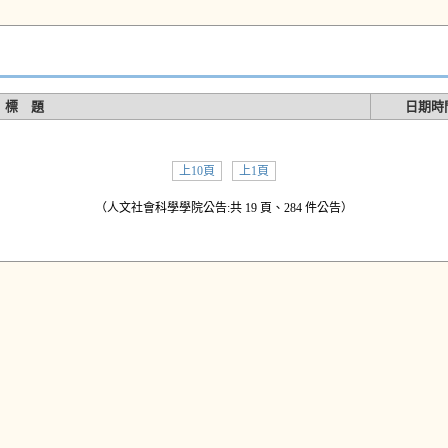
標 題
日期時
上10頁
上1頁
（人文社會科學學院公告:共 19 頁、284 件公告）