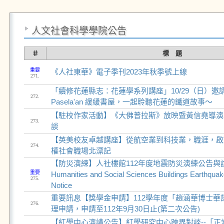
人文社會科學學院公告
＃
標 題
重要
《人社東華》電子季刊2023年秋季號上線
271.
「續修花蓮縣志：花蓮學系列講座」10/29（日）邀
272.
Pasela'an 緩緩書屋，一起聆聽花蓮的鐵道故事～
【駐校作家活動】《大佛普拉斯》放映暨黃信堯導演
273.
談
【英美校友卓越講座】從航空業到科技業，職涯，啟
274.
權社會職場北漂記
【防災演練】人社樓館112年度地震防災演練公告與說明 
重要
Humanities and Social Sciences Buildings Earthquake
275.
Notice
重要訊息【獎學金申請】112學年度「趙涵華博士華
276.
理申請，申請至112年9月30日止(第二次公告)
【紅學中心演講公告】紅學研究中心跨界對談--「正