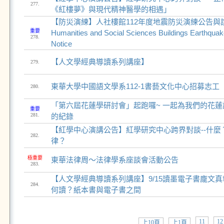
277.
《紅樓夢》與現代精神醫學的相遇」
【防災演練】人社樓館112年度地震防災演練公告與說明 
重要
Humanities and Social Sciences Buildings Earthquake
278.
Notice
【人文學經典導讀系列講座】
279.
東華大學中國語文學系112-1書藝文化中心招募志工
280.
「第六屆花蓮學研討會」起跑囉~ 一起為我們的花
重要
281.
的紀錄
【紅學中心演講公告】紅學研究中心跨界對談--什麼
282.
律？
極重要
東華法律周～法律學系座談會活動公告
283.
【人文學經典導讀系列講座】9/15讀墨電子書龐文
284.
何讀？紙本書與電子書之間
11
12
上10頁
上1頁