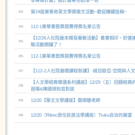
學專案計畫」徵計畫專任助理一名
第24屆東華奇萊文學獎徵文活動~歡迎踴躍投稿~
233.
112-1東華書藝獎競賽得獎名單公告
234.
【12/26人社院歲末贈寫春聯活動】書書相印，好運
235.
聯活動開鑼了！
112-1東華書藝獎競賽得獎名單公告
236.
【112-2人社院基礎課程新課】-縱目歐亞-空間與人
237.
【人文學經典導讀系列講座】12/29（五）回歸經
238.
崑陽&陳國球知音對談
12/20【華文文學講座】鄭順聰老師
239.
12/20〔Rikec原住民族法學講座〕Truku自治的展望
240.