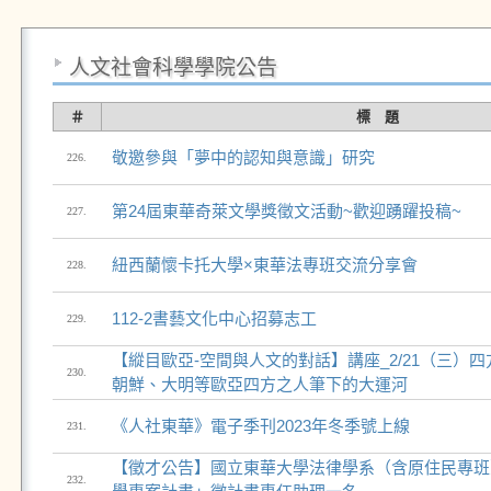
人文社會科學學院公告
＃
標 題
敬邀參與「夢中的認知與意識」研究
226.
第24屆東華奇萊文學獎徵文活動~歡迎踴躍投稿~
227.
紐西蘭懷卡托大學×東華法專班交流分享會
228.
112-2書藝文化中心招募志工
229.
【縱目歐亞-空間與人文的對話】講座_2/21（三）
230.
朝鮮、大明等歐亞四方之人筆下的大運河
《人社東華》電子季刊2023年冬季號上線
231.
【徵才公告】國立東華大學法律學系（含原住民專班
232.