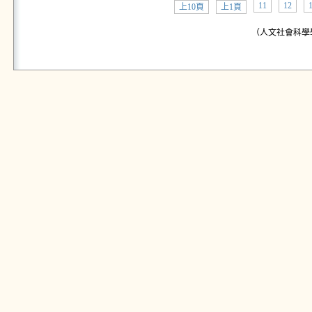
11
12
上10頁
上1頁
（人文社會科學學院