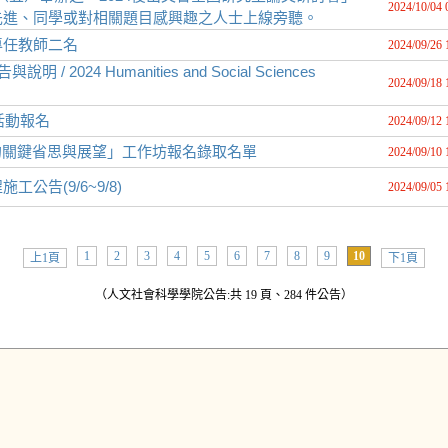
2024/10/04 
先進、同學或對相關題目感興趣之人士上線旁聽。
專任教師二名
2024/09/26 
24 Humanities and Social Sciences
2024/09/18 
活動報名
2024/09/12 
的關鍵省思與展望」工作坊報名錄取名單
2024/09/10 
告(9/6~9/8)
2024/09/05 
1
2
3
4
5
6
7
8
9
10
上1頁
下1頁
（人文社會科學學院公告:共 19 頁、284 件公告）