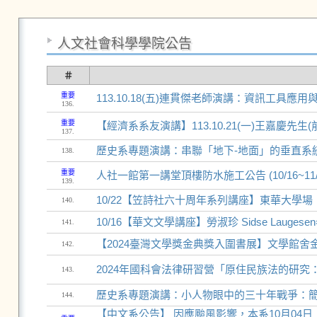
人文社會科學學院公告
＃
重要
113.10.18(五)連貫傑老師演講：資訊工
136.
重要
【經濟系系友演講】113.10.21(一)王嘉慶先生(前
137.
歷史系專題演講：串聯「地下-地面」的垂直系
138.
重要
人社一館第一講堂頂樓防水施工公告 (10/16~11/
139.
10/22【笠詩社六十周年系列講座】東華大學場
140.
10/16【華文文學講座】勞淑珍 Sidse Laugese
141.
【2024臺灣文學獎金典獎入圍書展】文學館舍
142.
2024年國科會法律研習營「原住民族法的研究
143.
歷史系專題演講：小人物眼中的三十年戰爭：簡介傭兵P
144.
【中文系公告】 因應颱風影響，本系10月04