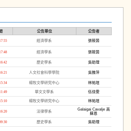
間
公告單位
公告者
經濟學系
張筱茵
17:55
經濟學系
張筱茵
17:48
歷史學系
吳助理
16:42
人文社會科學學院
吳雅萍
16:21
楊牧文學研究中心
林祐瑄
15:34
華文文學系
伍佳雯
11:49
楊牧文學研究中心
林祐瑄
15:10
Galaigai Cavalje 高
法律學系
16:20
蘇恩
歷史學系
吳助理
09:30