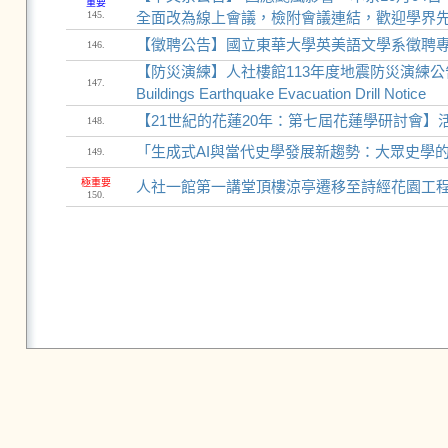
重要
145.
全面改為線上會議，檢附會議連結，歡迎學界
【徵聘公告】國立東華大學英美語文學系徵聘
146.
【防災演練】人社樓館113年度地震防災演練公告與說明 / 20
147.
Buildings Earthquake Evacuation Drill Notice
【21世紀的花蓮20年：第七屆花蓮學研討會】
148.
「生成式AI與當代史學發展新趨勢：大眾史學
149.
極重要
人社一館第一講堂頂樓涼亭遷移至詩經花園工程施工公
150.