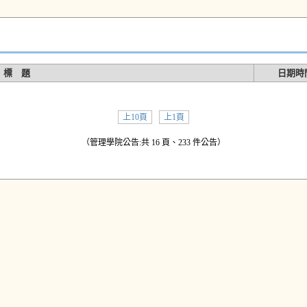
標 題
日期時
上10頁
上1頁
（管理學院公告:共 16 頁、233 件公告）