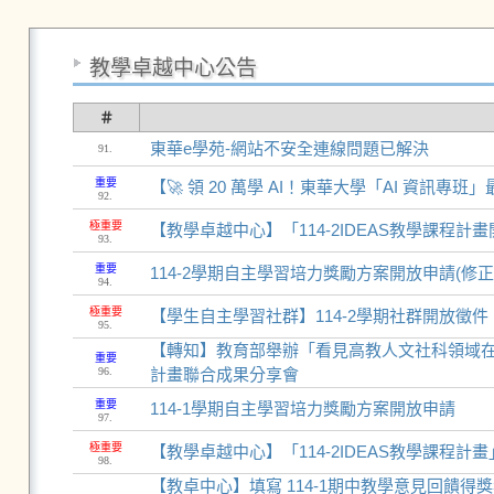
教學卓越中心公告
＃
東華e學苑-網站不安全連線問題已解決
91.
重要
【🚀 領 20 萬學 AI！東華大學「AI 資訊專班」
92.
極重要
【教學卓越中心】「114-2IDEAS教學課程計畫開始
93.
重要
114-2學期自主學習培力獎勵方案開放申請(修正
94.
極重要
【學生自主學習社群】114-2學期社群開放徵件
95.
【轉知】教育部舉辦「看見高教人文社科領域在
重要
96.
計畫聯合成果分享會
重要
114-1學期自主學習培力獎勵方案開放申請
97.
極重要
【教學卓越中心】「114-2IDEAS教學課程計畫」開
98.
【教卓中心】填寫 114-1期中教學意見回饋得獎名單〈參