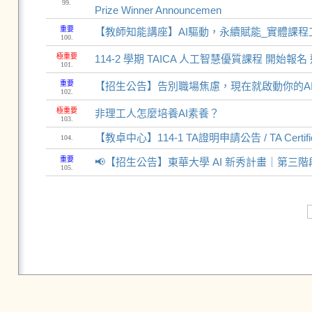
99.
Prize Winner Announcemen
重要
【教師知能講座】AI驅動，永續賦能_實體課程
100.
極重要
114-2 學期 TAICA 人工智慧優質課程 開始報名
101.
重要
【招生公告】告別職場焦慮，現在就啟動你的A
102.
極重要
非理工人怎麼培養AI素養？
103.
【教卓中心】114-1 TA證明申請公告 / TA Certificate
104.
重要
📢【招生公告】東華大學 AI 新秀計畫｜第三
105.