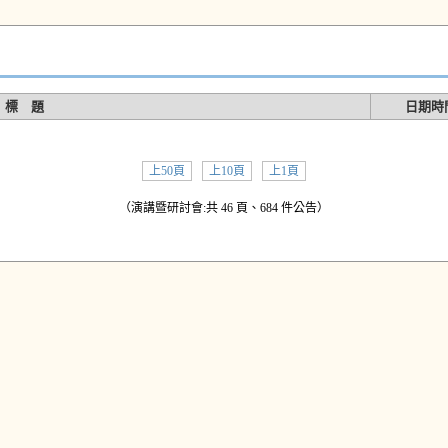
標 題
日期時
上50頁
上10頁
上1頁
（演講暨研討會:共 46 頁、684 件公告）