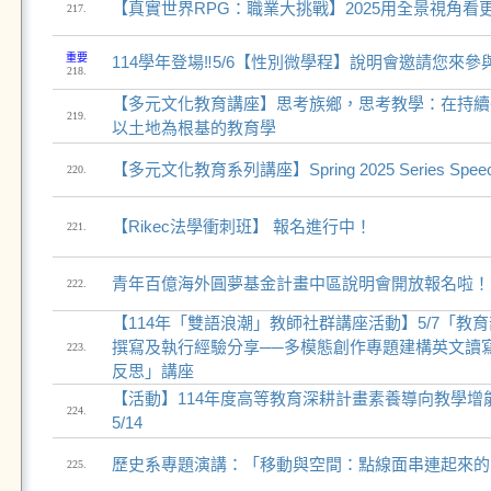
【真實世界RPG：職業大挑戰】2025用全景視角看
217.
重要
114學年登場‼️5/6【性別微學程】說明會邀請您來參
218.
【多元文化教育講座】思考族鄉，思考教學：在持續
219.
以土地為根基的教育學
【多元文化教育系列講座】Spring 2025 Series Spee
220.
【Rikec法學衝刺班】 報名進行中！
221.
青年百億海外圓夢基金計畫中區說明會開放報名啦！
222.
【114年「雙語浪潮」教師社群講座活動】5/7「教
撰寫及執行經驗分享──多模態創作專題建構英文讀
223.
反思」講座
【活動】114年度高等教育深耕計畫素養導向教學增
224.
5/14
歷史系專題演講：「移動與空間：點線面串連起來的
225.