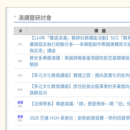
演講暨研討會
＃
標 題
【114年「雙語浪潮」教師社群講座活動】5/21「
畫撰寫及執行經驗分享──多模態創作專題建構英文
211.
與反思」講座
歷史系專題演講：美國與戰後臺灣國防航空基礎建設
212.
驗談
【多元文化教育講座】實踐之間：邁向真實化的批判
213.
【多元文化教育講座】原住民族出版事業的多重面向
214.
族群自決
重要
【法律學系】專題演講-「媒」那麼簡單—開「冠」
215.
重要
2025 花蓮 HSH 黑客松｜創新創業競賽，熱列招募
216.