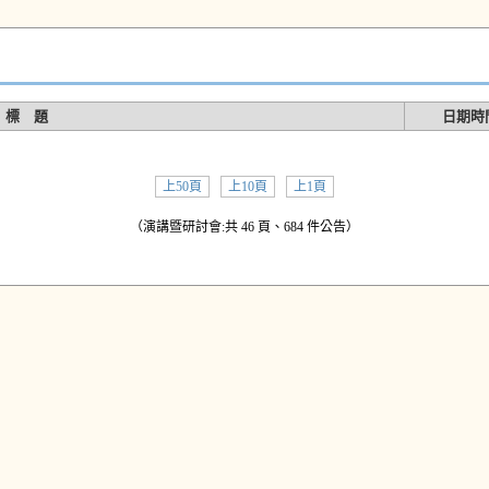
標 題
日期時
上50頁
上10頁
上1頁
（演講暨研討會:共 46 頁、684 件公告）