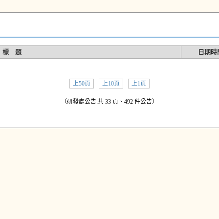
標 題
日期時
上50頁
上10頁
上1頁
（研發處公告:共 33 頁、492 件公告）