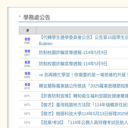
學務處公告
＃
【代轉學生選舉委員會公告】公告第15屆學生自治會選舉選舉公報
重要
1666.
Bulletin
重要
防制校園詐騙宣導通報-114年5月9日
1667.
重要
防制校園詐騙宣導通報-114年5月9日
1668.
重要
📣 別再瞎忙學習！你需要的是一場思維的升級
1669.
重要
轉宜蘭縣羅東鎮公所檢送「2025羅東藝穗節短
1670.
【菸害防制宣導】轉知衛生福利部國民健康署
1671.
【徵才】臺灣桃園地方法院「114年儲備原住民族
1672.
【徵才】樹德科技大學114年5月13日辦理202
1673.
【就業/考試】「114年公務人員特種考試民航人員
1674.