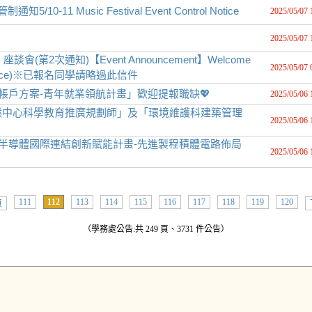
11 Music Festival Event Control Notice
2025/05/07 
2025/05/07 
第2次通知)【Event Announcement】Welcome
2025/05/07 
econd Notice)※已報名同學請略過此信件
帳戶方案-青年就業領航計畫」歡迎提報職缺💖
2025/05/06 
然中心科學教育推廣規劃師」及「環境維護科建築管理
2025/05/06 
署半導體國際連結創新賦能計畫-先進製程積體電路佈局
2025/05/06 
111
112
113
114
115
116
117
118
119
120
頁
（學務處公告:共 249 頁、3731 件公告）