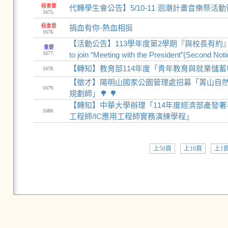
極重要
代轉學生會公告】5/10-11 洄潮計畫音樂祭活動管制通知5/10-
1675.
極重要
捐血有你-熱血相挺
1676.
【活動公告】113學年度第2學期『與校長有約』座談會(
重要
1677.
to join “Meeting with the President”(S
【轉知】教育部114年度「青年教育與就業儲蓄
1678.
【徵才】陽明山國家公園管理處招募「菁山自
1679.
規劃師」🌳 🌳
【轉知】中華大學辦理「114年度經濟部產發
1680.
工程師/IC應用工程師實務演練學程」
上50頁
上10頁
上1