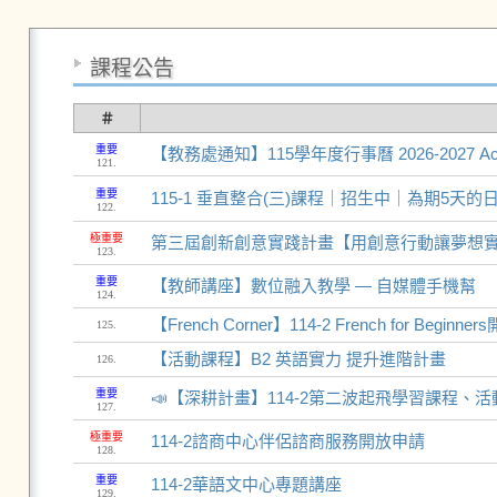
課程公告
＃
重要
【教務處通知】115學年度行事曆 2026-2027 Acade
121.
重要
115-1 垂直整合(三)課程｜招生中｜為期5天
122.
極重要
第三屆創新創意實踐計畫【用創意行動讓夢想
123.
重要
【教師講座】數位融入教學 — 自媒體手機幫
124.
【French Corner】114-2 French for Begin
125.
【活動課程】B2 英語實力 提升進階計畫
126.
重要
📣【深耕計畫】114-2第二波起飛學習課程、活
127.
極重要
114-2諮商中心伴侶諮商服務開放申請
128.
重要
114-2華語文中心專題講座
129.