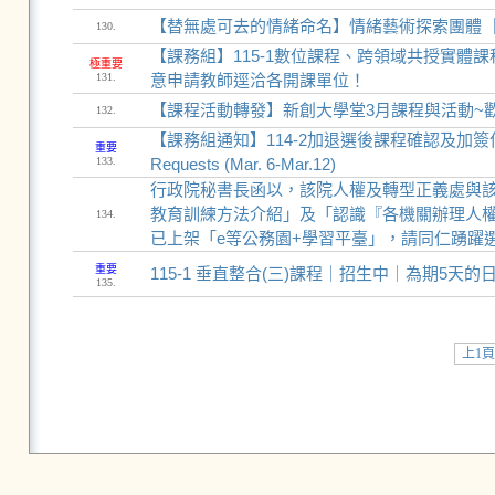
【替無處可去的情緒命名】情緒藝術探索團體 ｜ 
130.
【課務組】115-1數位課程、跨領域共授實體課
極重要
131.
意申請教師逕洽各開課單位！
【課程活動轉發】新創大學堂3月課程與活動~
132.
【課務組通知】114-2加退選後課程確認及加簽作業(3/6-3/1
重要
133.
Requests (Mar. 6-Mar.12)
行政院秘書長函以，該院人權及轉型正義處與
教育訓練方法介紹」及「認識『各機關辦理人權
134.
已上架「e等公務園+學習平臺」，請同仁踴躍
重要
115-1 垂直整合(三)課程｜招生中｜為期5天
135.
上1頁