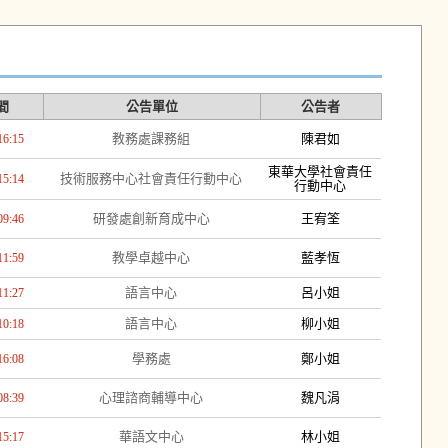
間
公告單位
公告者
教務處課務組
陳君如
16:15
東華大學社會責任
技術服務中心社會責任行動中心
15:14
行動中心
研發處創新育成中心
王宥筌
09:46
教學卓越中心
藍孝恆
11:59
語言中心
呂小姐
11:27
語言中心
柳小姐
10:18
學務處
鄭小姐
16:08
心理諮商輔導中心
魏凡涓
08:39
華語文中心
林小姐
15:17