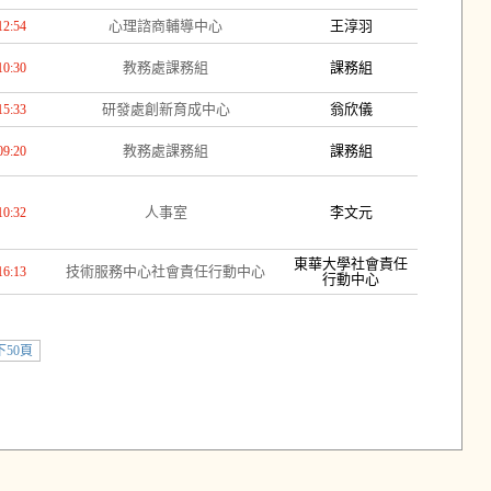
心理諮商輔導中心
王淳羽
12:54
教務處課務組
課務組
10:30
研發處創新育成中心
翁欣儀
15:33
教務處課務組
課務組
09:20
人事室
李文元
10:32
東華大學社會責任
技術服務中心社會責任行動中心
16:13
行動中心
下50頁