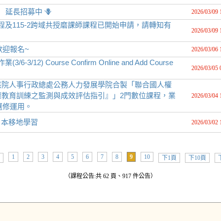
延長招募中 🪻
2026/03/09 
程及115-2跨域共授磨課師課程已開始申請，請轉知有
2026/03/09 
歡迎報名~
2026/03/06 
2) Course Confirm Online and Add Course
2026/03/05 
該院人事行政總處公務人力發展學院合製「聯合國人權
教育訓練之監測與成效評估指引』」2門數位課程，業
2026/03/04 
選修運用。
的日本移地學習
2026/03/02 
1
2
3
4
5
6
7
8
9
10
下1頁
下10頁
（課程公告:共 62 頁、917 件公告）