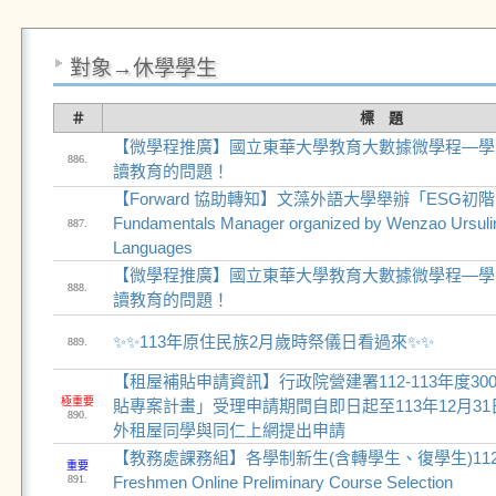
對象→休學學生
＃
標 題
【微學程推廣】國立東華大學教育大數據微學程—學
886.
讀教育的問題！
【Forward 協助轉知】文藻外語大學舉辦「ESG初
Fundamentals Manager organized by Wenzao Ursulin
887.
Languages
【微學程推廣】國立東華大學教育大數據微學程—學
888.
讀教育的問題！
✨️✨️113年原住民族2月歲時祭儀日看過來✨️✨️
889.
【租屋補貼申請資訊】行政院營建署112-113年度3
極重要
貼專案計畫」受理申請期間自即日起至113年12月3
890.
外租屋同學與同仁上網提出申請
【教務處課務組】各學制新生(含轉學生、復學生)112
重要
891.
Freshmen Online Preliminary Course Selection