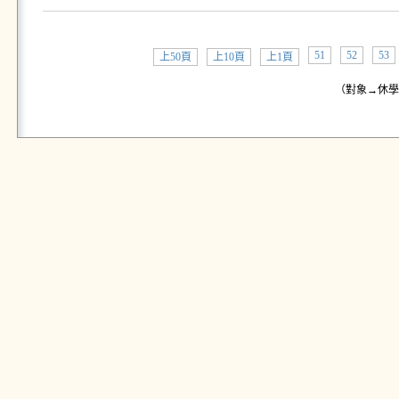
51
52
53
上50頁
上10頁
上1頁
（對象→休學學