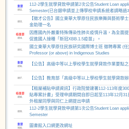
112-2學生就學貸款申請第2次公告Student Loan applicati
重要
892.
Semester(已台銀申請並上傳學校申請系統者請略過
【徵才公告】國立東華大學原住民族樂舞與藝術學士
893.
金助理一名
因應國內外嚴重特殊傳染性肺炎疫情升溫，為全面提
極重要
894.
促進國人接種「新冠XBB.1.5疫苗」。
國立東華大學原住民族研究國際博士班 徵聘專案 (任)教師一
895.
Professor (or above) in Indigenous Studies
重要
【公告】高級中等以上學校學生就學貸款作業要點之
896.
【公告】教育部「高級中等以上學校學生就學貸款辦
897.
【租屋補貼申請資訊】行政院營建署112-113年度3
極重要
貼專案計畫」受理申請期間自即日起至113年12月3
898.
外租屋同學與同仁上網提出申請
112-2學生就學貸款申請第1次公告Student Loan applicati
899.
Semester
重要
圖書館入口網更改網址
900.