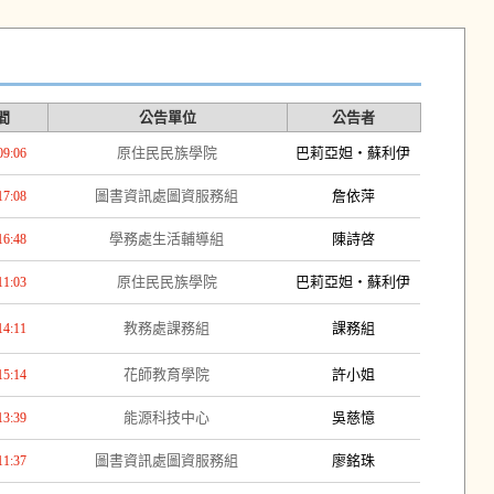
間
公告單位
公告者
原住民民族學院
巴莉亞妲‧蘇利伊
09:06
圖書資訊處圖資服務組
詹依萍
17:08
學務處生活輔導組
陳詩啓
16:48
原住民民族學院
巴莉亞妲‧蘇利伊
11:03
教務處課務組
課務組
14:11
花師教育學院
許小姐
15:14
能源科技中心
吳慈憶
13:39
圖書資訊處圖資服務組
廖銘珠
11:37