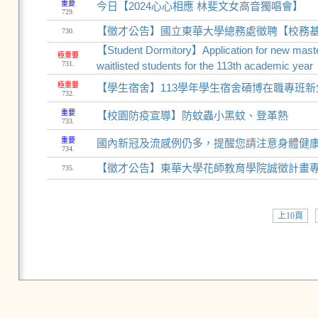
重要
今日【2024心心相應 林斐文女高音獨唱會】
729.
【徵才公告】國立東華大學總務處徵聘【校務基
730.
【Student Dormitory】Application for new master'
極重要
731.
waitlisted students for the 113th academic year
極重要
【學生宿舍】113學年學生宿舍碩博在職專班
732.
重要
【校園防疫宣導】防蚊蟲小黑蚊、登革熱
733.
重要
國內新冠及流感例仍多，提醒您請注意身體健康
734.
【徵才公告】東華大學花師教育學院誠徵計畫
735.
上10頁