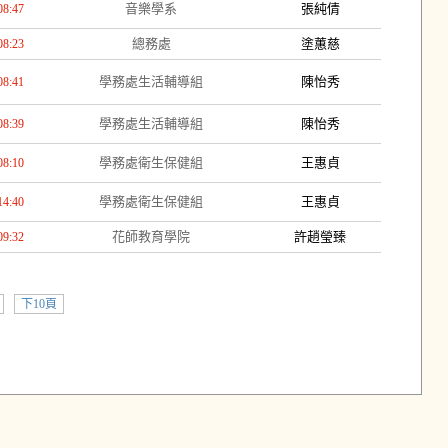
音樂學系
張純倩
08:47
總務處
塗蕙慈
08:23
學務處生活輔導組
陳怡秀
08:41
學務處生活輔導組
陳怡秀
08:39
學務處衛生保健組
王惠貞
08:10
學務處衛生保健組
王惠貞
14:40
花師教育學院
許趙瑩臻
09:32
下10頁