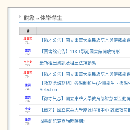
對象→休學學生
＃
極重要
【徵才公告】國立東華大學民族語言與傳播學
721.
重要
【圖書館公告】113-1學期圖書館開放情形
722.
極重要
最新租屋資訊及租屋法規動態
723.
極重要
【徵才公告】國立東華大學民族語言與傳播學
724.
【教務處課務組】各學制新生(含轉學生、復學生)113-1網路選
重要
725.
Selection
重要
【徵才訊息】國立東華大學教育部智慧型互動
726.
重要
【徵才】國立東華大學能源科技中心 誠徵教育
727.
重要
圖書館館藏查詢臨時網址
728.