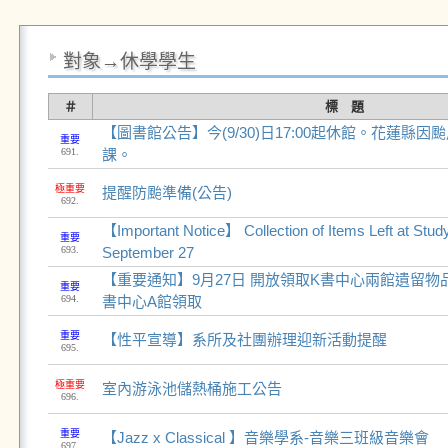
對象→休學學生
＃
標 題
【圖書館公告】今(9/30)日17:00起休館。花蓮縣
重要
691.
課。
極重要
提醒防颱準備(公告)
692.
【Important Notice】 Collection of Items Left at Stud
重要
693.
September 27
【重要通知】9月27日 開放領取K書中心兩館遺留物
重要
694.
書中心A館領取
重要
【性平宣導】系所及社團辦理迎新活動提醒
695.
極重要
室內游泳池儲熱桶施工公告
696.
重要
【Jazz x Classical 】音樂學系-音樂三班級音樂會
697.