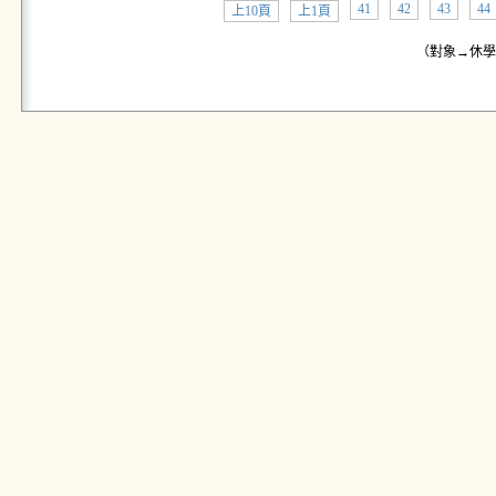
41
42
43
44
上10頁
上1頁
（對象→休學學