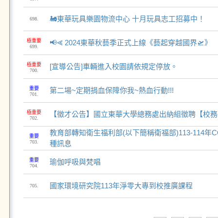
🚂東華玩具樂園物流中心 十月玩具志工招募中！
698.
極重要
📢⪡ 2024東華秋藝季正式上線《藝起穿越國界🛫》
699.
極重要
[宣導公告]車輛進入校園請依規定停放。
700.
重要
第二場~定期捐血保障你我~熱血行動!!!
701.
極重要
【徵才公告】國立東華大學總務處出納組徵聘【校務基
702.
​教育部轉知衛生福利部(以下簡稱衛福部)113-114年COV
重要
703.
種訊息
重要
瑜伽呼吸與梵唱
704.
國家環境研究院113年淨零大專到校推廣課程
705.