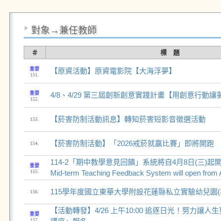
對象→兼任教師
＃
標 題
重要
【原資活動】原資電影院【大海浮夢】
151.
重要
4/8、4/29 第三屆創新創意實踐計畫【用創意行動
152.
【菸害防制活動訊息】轉知菸害短影音徵選活動
153.
【菸害防制活動】「2026戒菸就贏比賽」即將開跑
154.
114-2「期中教學意見回饋」系統將自4月8日(三)起
重要
155.
Mid-term Teaching Feedback System will open from A
115學年度國立東華大學附設花蓮縣私立實驗幼兒園(
156.
【活動轉發】4/26 上午10:00 追逐日光！努力讓
重要
157.