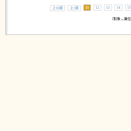
11
12
13
14
15
上10頁
上1頁
（對象→兼任教