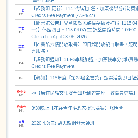
講座」報名
【課務組-更新】114-2學期加選、加簽後學分(雜)費繳費通
重要
158.
Credits Fee Payment (4/2-4/27)
【圖書館公告】兒童節暨民族掃墓節及補假【115.04.03~
重要
一)】休館四日。115.04.07(二)調整開館時間：09:00-17:00
159.
Closed on April 03-06, 2026.
【圖書館六樓開放取書】即日起開放親自取書，照明
重要
160.
書服務。
【課務組通知】114-2學期加選、加簽後學分(雜)費繳費通知
161.
Credits Fee Payment
【轉知】115年度「第28屆金書獎」甄選活動即日起
162.
極重要
📣【原住民族文化安全知能研習講座－教職員專場】
163.
極重要
3/30晚上【花蓮青年夢想家提案競賽】說明會
164.
重要
2026.4.8(三) 胡志龍鋼琴大師班
165.