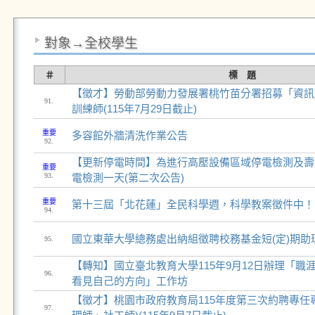
對象→全校學生
＃
標 題
【徵才】勞動部勞動力發展署桃竹苗分署招募「資訊
91.
訓練師(115年7月29日截止)
重要
多容館外牆清洗作業公告
92.
【更新停電時間】為進行高壓設備區域停電檢測及壽
重要
93.
電檢測一天(第二次公告)
重要
第十三屆「北花蓮」全民科學週，科學教案徵件中！
94.
國立東華大學總務處出納組徵聘校務基金短(定)期助
95.
【轉知】國立臺北教育大學115年9月12日辦理「職
96.
看見自己的方向」工作坊
【徵才】桃園市政府教育局115年度第三次約聘專任
97.