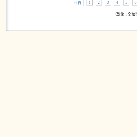
1
2
3
4
5
6
上1頁
（對象→全校學生