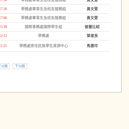
17:30
學務處畢業生及校友服務組
黃文雯
17:20
學務處畢業生及校友服務組
黃文雯
17:06
國際事務處國際學生組
彼蕾比紹
15:39
學務處
葉俊良
12:12
學務處原住民族學生資源中心
馬惠玲
11:21
10頁
下50頁