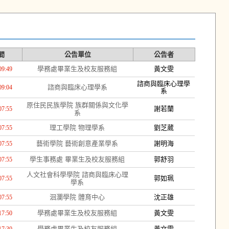
間
公告單位
公告者
學務處畢業生及校友服務組
黃文雯
09:49
諮商與臨床心理學
諮商與臨床心理學系
09:04
系
原住民民族學院 族群關係與文化學
謝若蘭
07:55
系
理工學院 物理學系
劉芝葳
07:55
藝術學院 藝術創意產業學系
謝明海
07:55
學生事務處 畢業生及校友服務組
郭舒羽
07:55
人文社會科學學院 諮商與臨床心理
郭如珮
07:55
學系
洄瀾學院 體育中心
沈正雄
07:55
學務處畢業生及校友服務組
黃文雯
17:50
學務處畢業生及校友服務組
黃文雯