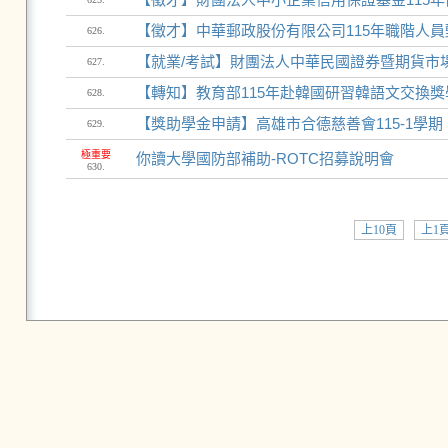
【徵才】中華郵政股份有限公司115年職階人員甄試
626.
【就業/考試】財團法人中華民國證券暨期貨市
627.
【轉知】教育部115年赴韓國研習韓語文交換
628.
【獎助學金申請】高雄市合德慈善會115-1學期
629.
極重要
你讀大學國防部補助-ROTC招募說明會
630.
上10頁
上1