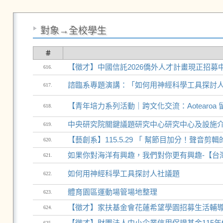
對象→全校學生
＃
【徵才】中國信託2026僑外人才計畫現正招募中CTBC 
616.
諮臨系專題演講：「如何用神經科學工具探討
617.
【青年培力系列活動｜跨文化交流：Aotearoa
618.
中央研究院關鍵議題研究中心研究中心及設施介
619.
【藝創系】115.5.29 「 幫節目加分！聲音剪輯
620.
如果你對海洋有興趣，我們對你更有興趣-【台
621.
如何用神經科學工具探討人社議題
622.
體育園區運動場管場地整理
623.
【徵才】家扶基金會花蓮希望學園招募生活輔導員
624.
【徵才】財團法人中小企業信用保證基金115年儲備職
625.