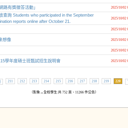
際網路有獎徵答活動」
2025/10/02 
nts who participated in the September
2025/10/02 
ation reports online after October 21.
2025/10/02 
未來想像
2025/10/02 
2025/10/02 
15學年度碩士班甄試招生說明會
2025/10/02 
211
212
213
214
215
216
217
218
219
220
頁
（對象→全校學生:共 752 頁、11266 件公告）