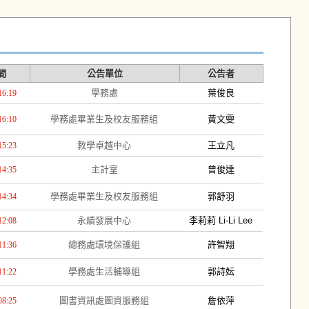
間
公告單位
公告者
學務處
葉俊良
16:19
學務處畢業生及校友服務組
黃文雯
16:10
教學卓越中心
王立凡
15:23
主計室
曾俊達
14:35
學務處畢業生及校友服務組
郭舒羽
14:34
永續發展中心
李莉莉 Li-Li Lee
12:08
總務處環境保護組
許智翔
11:36
學務處生活輔導組
郭詩妘
11:22
圖書資訊處圖資服務組
詹依萍
08:25