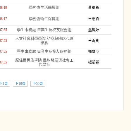
學務處生活輔導組
黃勇程
08:19
學務處衛生保健組
王惠貞
08:17
學生事務處 畢業生及校友服務組
溫鳳婷
07:55
人文社會科學學院 諮商與臨床心理
王沂釗
07:55
學系
學生事務處 畢業生及校友服務組
郭舒羽
07:55
原住民民族學院 民族發展與社會工
楊鵑穎
07:55
作學系
下1頁
下10頁
下50頁