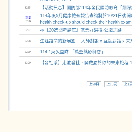
【活動訊息】國防部114年全民國防教育「網
3295.
114年度9月健康檢查報告查詢將於10/21日後開放查詢 Stude
重要
3296.
health check-up should check their health examin
📣【2025國考講座】就業好選擇-公職之路
3297.
生涯諮商的新展望— 大師對談 x 互動對話 x 
3298.
114-1東兔團隊-「萬聖魅影舞會」
3299.
【發社系】走進發社，開啟屬於你的未來旅程-1
3300.
上50頁
上10頁
上1