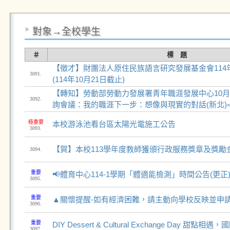
對象→全校學生
＃
標 題
【徵才】財團法人原住民族語言研究發展基金會114
3091.
(114年10月21日截止)
【轉知】勞動部勞動力發展署青年職涯發展中心10月3
3092.
詢會議：我的職涯下一步：想像與現實的對話(新北)
極重要
本校游泳池看台區太陽光電施工公告
3093.
【賀】本校113學年度教師獲頒行政服務獎章及獎勵
3094.
重要
📢體育中心114-1學期「體適能檢測」時間公告(更正
3095.
重要
▲關懷提醒-如有經濟困難，請主動向學校反映並申
3096.
重要
DIY Dessert & Cultural Exchange Day 甜點相
3097.