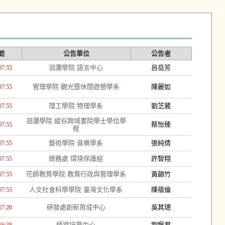
間
公告單位
公告者
洄瀾學院 語言中心
呂岳芳
07:55
管理學院 觀光暨休閒遊憩學系
陳麗如
07:55
理工學院 物理學系
劉芝葳
07:55
洄瀾學院 縱谷跨域書院學士學位學
蔡怡臻
07:55
程
藝術學院 音樂學系
張純倩
07:55
總務處 環境保護組
許智翔
07:55
花師教育學院 教育行政與管理學系
黃韻竹
07:55
人文社會科學學院 臺灣文化學系
陳蓓倫
07:55
研發處創新育成中心
吳其璁
17:20
師資培育中心
劉姵君