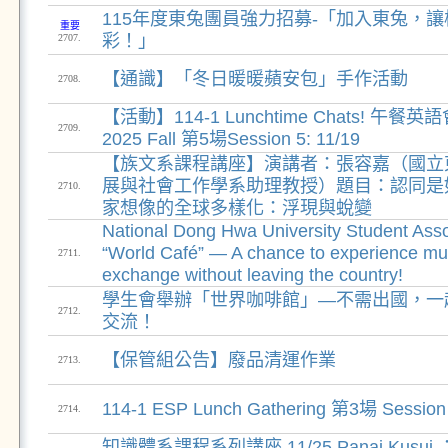
115年度東兔團員強力招募-「加入東兔，
重要
彩！」
2707.
【通識】「冬日暖暖蘋安包」手作活動
2708.
【活動】114-1 Lunchtime Chats! 午
2709.
2025 Fall 第5場Session 5: 11/19
【族文系課程講座】演講者：張容嘉（國立
展與社會工作學系助理教授）題目：認同是
2710.
家想像的全球多樣化：浮現與蛻變
National Dong Hwa University Student Asso
“World Café” — A chance to experience mult
2711.
exchange without leaving the country!
學生會舉辦「世界咖啡館」—不需出國，一
2712.
交流！
【保管組公告】廢品清運作業
2713.
114-1 ESP Lunch Gathering 第3場 Sessio
2714.
知識體系課程系列講座 11/25 Panai Kusu