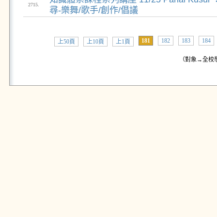
2715.
尋-樂舞/歌手/創作/倡議
181
182
183
184
上50頁
上10頁
上1頁
（對象→全校學生