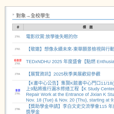
對象→全校學生
＃
標 題
電影欣賞:放學後失眠的你
2701.
【敬邀】想像永續未來-東華願景檢視與行
2702.
極重要
TEDxNDHU 2025 年度盛會【點燃 Enthusi
2703.
【展覽資訊】2025秋季美展歡迎參觀
2704.
【K書中心公告】集賢K館書中心門口11/18(二)
上9點將進行漏水修繕工程【K Study Center N
重要
Repair Work at the Entrance of Jixian K St
2705.
Nov. 18 (Tue) & Nov. 20 (Thu), starting at 
【獎助學金申請】李白文史交流學會115 
2706.
獎學金