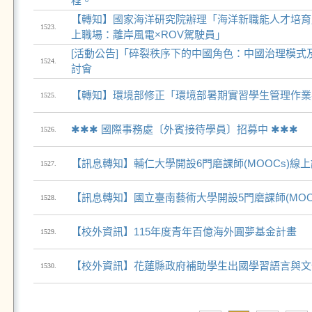
程。
【轉知】國家海洋研究院辦理「海洋新職能人才培育
1523.
上職場：離岸風電×ROV駕駛員」
[活動公告]「碎裂秩序下的中國角色：中國治理模式
1524.
討會
【轉知】環境部修正「環境部暑期實習學生管理作業
1525.
✱✱✱ 國際事務處〔外賓接待學員〕招募中 ✱✱✱
1526.
【訊息轉知】輔仁大學開設6門磨課師(MOOCs)線
1527.
【訊息轉知】國立臺南藝術大學開設5門磨課師(MOO
1528.
【校外資訊】115年度青年百億海外圓夢基金計畫
1529.
【校外資訊】花蓮縣政府補助學生出國學習語言與文
1530.