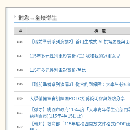
對象→全校學生
＃
標 題
【職前準備系列演講2】善用生成式 AI 撰寫履歷與
1516.
115年多元性別電影賞析-(二) 我和我的冠軍女兒
1517.
115年多元性別電影賞析-芭比
1518.
【職前準備系列演講3】從合約到保障：大學生必知
1519.
大學儲備軍官訓練團ROTC招募說明會與經驗分享
1520.
【徵才】桃園市政府115年度「大專青年學生公部門
1521.
籍桃園市)(115年4月15日止)
【轉知】教育部「115年度校園開放文件格式(ODF
1522.