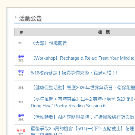
活動公告
＃
標 題
《大濛》包場觀賞
361.
重要
【Workshop】Recharge & Relax: Treat Your Mind to 
362.
重要
5/16校內健走！摸彩等你來🎁，錯過可惜！!
363.
【健康促進活動】響應2026年世界無菸日，衛保組
364.
【亭午風起，有詩東華】114-2 英詩小講堂 5/20 第6場 "Lyr
365.
Dong Hwa" Poetry Reading Session 6
重要
【活動轉發】AI內容變現學院：打造團隊級行銷與
366.
最後爭取2.5萬的機會【5/11(一)下午五點截止】
極重要
367.