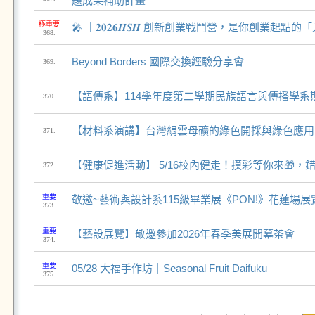
題成果補助計畫
極重要
🎤 ｜𝟐𝟎𝟐𝟔𝑯𝑺𝑯 創新創業戰鬥營，是你創業起點的
368.
Beyond Borders 國際交換經驗分享會
369.
【語傳系】114學年度第二學期民族語言與傳播學系
370.
【材料系演講】台灣絹雲母礦的綠色開採與綠色應用
371.
【健康促進活動】 5/16校內健走！摸彩等你來🎁，
372.
重要
敬邀~藝術與設計系115級畢業展《PON!》花蓮場展
373.
重要
【藝設展覽】敬邀參加2026年春季美展開幕茶會
374.
重要
05/28 大福手作坊｜Seasonal Fruit Daifuku
375.