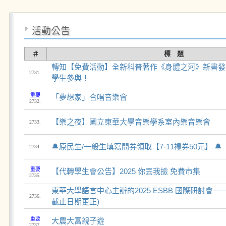
活動公告
＃
標 題
轉知【免費活動】全新科普著作《身體之河》新書發
2731.
學生參與！
重要
「夢想家」合唱音樂會
2732.
【樂之夜】國立東華大學音樂學系室內樂音樂會
2733.
🔔原民生/一般生填寫問券領取【7-11禮券50元】 🔔
2734.
重要
【代轉學生會公告】2025 你丟我撿 免費市集
2735.
東華大學語言中心主辦的2025 ESBB 國際研討會
2736.
截止日期更正)
重要
大農大富親子遊
2737.