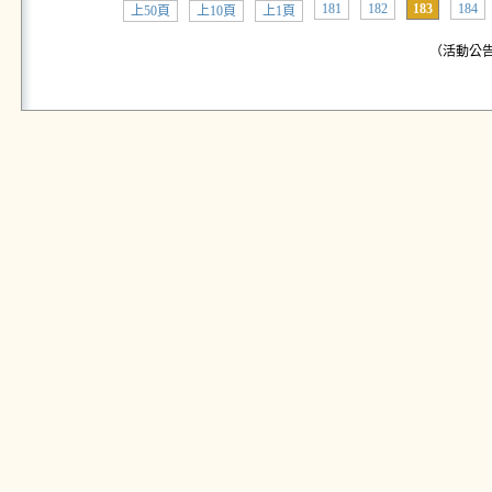
181
182
183
184
上50頁
上10頁
上1頁
（活動公告: