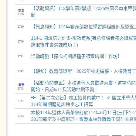
【活動資訊】113學年第2學期「2025校園公車東
重要
2738.
勵
【訊息轉知】114年教育部數位學習課程設計及認證
2739.
114-1 閱讀培力計畫-限教育系(有意修課者務必填
2740.
錄取後才會選課成功！)
活動轉發【探究式閱讀種子師資培訓工作坊】
2741.
【轉知】教育部舉辦「2025年校史編纂‧人權教育
2742.
【活動時間更正】本校退休人員歡送茶會，進場時間更
重要
2743.
開始，日期6/11及活動地點不變。
📢 【第二次公告】志工招募倒數中！ 🎉 國立東華
2744.
114年暑期體能訓練室志工招募
本校114年退休人員茶會訂於114年6月11日(三)下
2745.
301簡報室及中庭辦理，敬邀本校教職員工同仁共襄