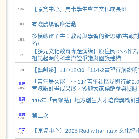
【原資中心】馬卡學生會之文化成長班
1687.
有機農場觀摩活動
1688.
多模態電子書：教育與學習的新思維(書報
1689.
名)
【多元文化教育專題演講】原住民DNA作
1690.
祖先起源的科學辯證爭議與國族建構
【藝創系】114/12/30「114-2實習行前
1691.
「青年居久屋」~~114青年社區參與行動2.0 C
重要
青聚點計畫成果展，歡迎大家踴躍參與🙌🙌
1692.
重要
115年「青聚點」地方創生人才培育獎勵計
1693.
重要
第二次
1694.
重要
【原資中心】2025 Radiw han ita x 文
1695.