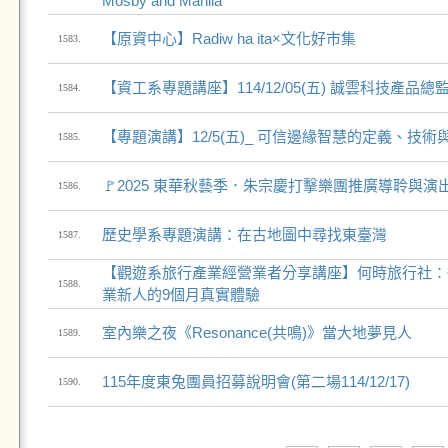
Mosby and Manila
【原資中心】Radiw ha ita×文化好市集
1583.
【資工系專題講座】114/12/05(五) 誠雲科技產品總
1584.
【專題演講】12/5(五)_ 可信邊緣智慧的定義、技術
1585.
🚩2025 東華秋藝季．朱宗慶打擊樂團推廣導聆與演
1586.
歷史學系專題演講：在古地圖中尋找東臺灣
1587.
【觀遊系旅行產業經營業者分享講座】何時旅行社：
1588.
業新人的9個月真實體驗
室內樂之夜《Resonance(共鳴)》當大地夢見人
1589.
115年度東兔團員招募說明會(第二場114/12/17)
1590.