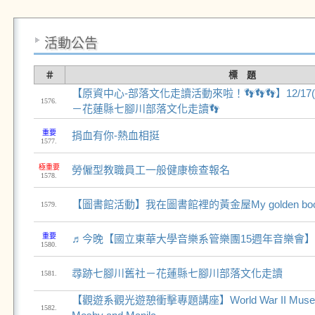
活動公告
＃
標 題
【原資中心-部落文化走讀活動來啦！👣👣👣】12/1
1576.
－花蓮縣七腳川部落文化走讀👣
重要
捐血有你-熱血相挺
1577.
極重要
勞僱型教職員工一般健康檢查報名
1578.
【圖書館活動】我在圖書館裡的黃金屋My golden book in t
1579.
重要
♬今晚【國立東華大學音樂系管樂團15週年音樂會】
1580.
尋跡七腳川舊社－花蓮縣七腳川部落文化走讀
1581.
【觀遊系觀光遊憩衝擊專題講座】World War II Museum Tr
1582.