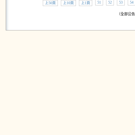
51
52
53
54
上50頁
上10頁
上1頁
（全部公告:共