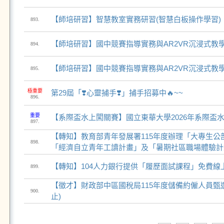
【師培研習】智慧教室實務研習(智慧白板操作學習)
893.
【師培研習】國中競賽指導實務與AR2VR沉浸式教
894.
【師培研習】國中競賽指導實務與AR2VR沉浸式教
895.
極重要
第29屆「❣️心靈捕手❣️」捕手招募中🔥~~
896.
重要
【系際盃水上闖關賽】國立東華大學2026年系際盃
897.
【轉知】教育部青年發展署115年度辦理「大專生公
898.
「經濟自立青年工讀計畫」及「暑期社區職場體驗計
【轉知】104人力銀行提供「履歷面試課程」免費線
899.
【徵才】財政部中區國稅局115年度儲備約僱人員甄選(
900.
止)